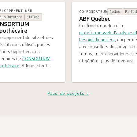
ELOPPEMENT WEB
CO-FONDATEUR
Québec
FinTec
tils internes
FinTech
ABF Québec
NSORTIUM
Co-fondateur de cette
pothécaire
plateforme web d'analyses 
eloppement du site et des
besoins financiers
, qui perme
ls internes utilisés par les
aux conseillers de sauver du
rtiers hypothécaires
temps, mieux servir leurs cli
tenaires de
CONSORTIUM
et générer plus de revenus!
othécaire
et leurs clients.
Plus de projets ↓