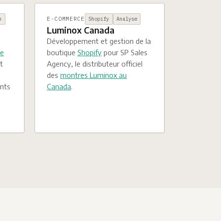
E-COMMERCE
h
Shopify
Analyse
Luminox Canada
Développement et gestion de la
de
boutique
Shopify
pour SP Sales
t
Agency, le distributeur officiel
des
montres Luminox au
ents
Canada
.