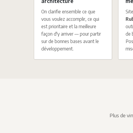
architecture
me
On clarifie ensemble ce que
Sit
vous voulez accomplir, ce qui
Rub
est prioritaire et la meilleure
out
façon d'y arriver — pour partir
de 
sur de bonnes bases avant le
Pos
développement.
mis
Plus de vi