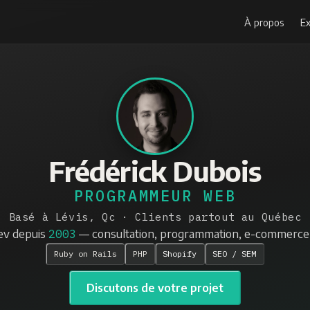
À propos
Ex
Frédérick Dubois
PROGRAMMEUR WEB
Basé à Lévis, Qc · Clients partout au Québec
v depuis
2003
— consultation, programmation, e-commerce
Ruby on Rails
PHP
Shopify
SEO / SEM
Discutons de votre projet