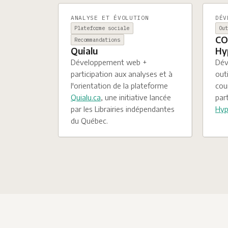
ANALYSE ET ÉVOLUTION
DÉV
Plateforme sociale
Ou
CO
Recommandations
Hy
Quialu
Dév
Développement web +
outi
participation aux analyses et à
cou
l'orientation de la plateforme
par
Quialu.ca
, une initiative lancée
Hyp
par les Librairies indépendantes
du Québec.